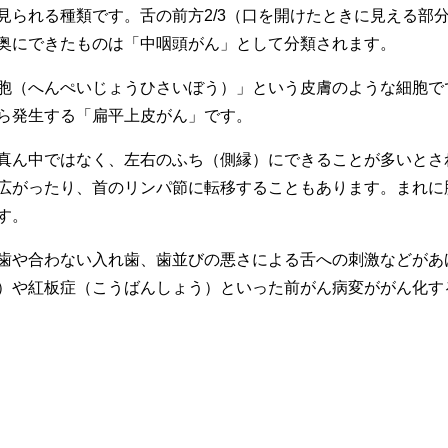
見られる種類です。舌の前方2/3（口を開けたときに見える部
奥にできたものは「中咽頭がん」として分類されます。
胞（へんぺいじょうひさいぼう）」という皮膚のような細胞で
ら発生する「扁平上皮がん」です。
真ん中ではなく、左右のふち（側縁）にできることが多いとさ
広がったり、首のリンパ節に転移することもあります。まれに
す。
歯や合わない入れ歯、歯並びの悪さによる舌への刺激などがあ
）や紅板症（こうばんしょう）といった前がん病変ががん化す