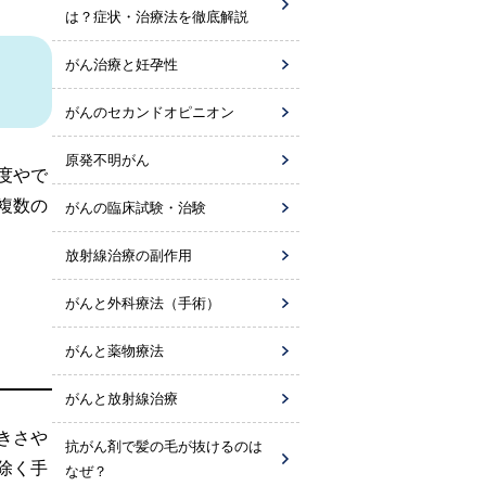
は？症状・治療法を徹底解説
がん治療と妊孕性
がんのセカンドオピニオン
原発不明がん
度やで
複数の
がんの臨床試験・治験
放射線治療の副作用
がんと外科療法（手術）
がんと薬物療法
がんと放射線治療
きさや
抗がん剤で
髪の毛が抜けるのは
除く手
なぜ？