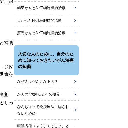
で、治
精巣がんとNKT細胞標的治療
舌がんとNKT細胞標的治療
肛門がんとNKT細胞標的治療
と補助
大切な人のために、自分のた
めに知っておきたいがん治療
の知識
ージⅣ
延命を
なぜ人はがんになるの？
検査
がんの3大療法とその限界
医としっ
なんちゃって免疫療法に騙され
ないために
腹膜播種（ふくまくはしゅ）と