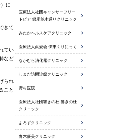
分）に
医療法人社団キャンサーフリー
トピア 銀座並木通りクリニック
できて
みたかヘルスケアクリニック
医療法人眞愛会 伊東くりにっく
れてい
肺など
なかむら消化器クリニック
しまだ訪問診療クリニック
げられ
野村医院
ること
医療法人社団響きの杜 響きの杜
クリニック
よろずクリニック
青木優美クリニック